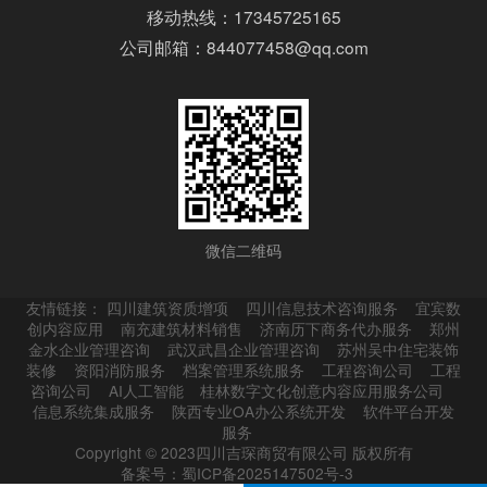
移动热线：17345725165
公司邮箱：844077458@qq.com
微信二维码
友情链接：
四川建筑资质增项
四川信息技术咨询服务
宜宾数
创内容应用
南充建筑材料销售
济南历下商务代办服务
郑州
金水企业管理咨询
武汉武昌企业管理咨询
苏州吴中住宅装饰
装修
资阳消防服务
档案管理系统服务
工程咨询公司
工程
咨询公司
AI人工智能
桂林数字文化创意内容应用服务公司
信息系统集成服务
陕西专业OA办公系统开发
软件平台开发
服务
Copyright © 2023四川吉琛商贸有限公司 版权所有
备案号：蜀ICP备2025147502号-3