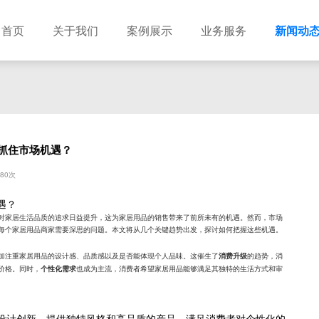
首页
关于我们
案例展示
业务服务
新闻动
抓住市场机遇？
80次
遇？
对家居生活品质的追求日益提升，这为家居用品的销售带来了前所未有的机遇。然而，市场
每个家居用品商家需要深思的问题。本文将从几个关键趋势出发，探讨如何把握这些机遇。
加注重家居用品的设计感、品质感以及是否能体现个人品味。这催生了
的趋势，消
消费升级
价格。同时，
也成为主流，消费者希望家居用品能够满足其独特的生活方式和审
个性化需求
设计创新，提供独特风格和高品质的产品，满足消费者对个性化的