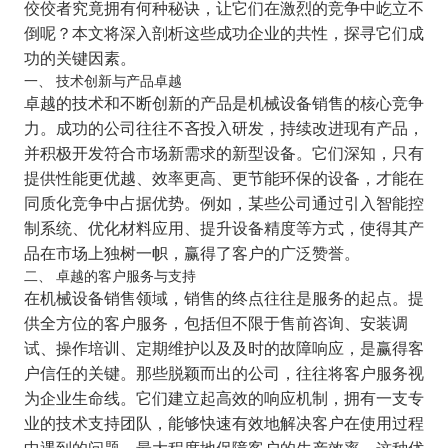
佼佼者究竟拥有何种秘诀，让它们在激烈的竞争中屹立不
倒呢？本文将深入剖析这些成功企业的共性，探寻它们成
功的关键因素。
一、 技术创新与产品卓越
卓越的技术和不断创新的产品是机械设备销售的核心竞争
力。成功的公司往往不吝投入研发，持续改进现有产品，
并积极开发符合市场新需求的新型设备。它们深知，只有
提供性能更优越、效率更高、更节能环保的设备，才能在
同质化竞争中占据优势。例如，某些公司通过引入智能控
制系统、优化材料应用、提升设备精度等方式，使得其产
品在市场上独树一帜，赢得了客户的广泛赞誉。
二、 卓越的客户服务与支持
在机械设备销售领域，销售的终点往往是服务的起点。提
供全方位的客户服务，包括但不限于售前咨询、安装调
试、操作培训、定期维护以及及时的故障响应，是赢得客
户信任的关键。那些脱颖而出的公司，往往将客户服务视
为企业生命线。它们建立起高效的响应机制，拥有一支专
业的技术支持团队，能够快速有效地解决客户在使用过程
中遇到的问题，最大程度地保障客户的生产效率。这种优