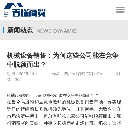
新闻动态
NEWS DYNAMIC
机械设备销售：为何这些公司能在竞争
中脱颖而出？
时间：2025-10-11 作者：四川吉琛商贸有限公司 浏
览：265
机械设备销售：为何这些公司能在竞争中脱颖而出？
在当今高度饱和且竞争激烈的机械设备销售市场，要实现
销售的持续增长并保持领先地位，并非易事。无数企业在
市场洪流中搏击，但总有那么几家公司能够脱颖而出，赢
得消费者的青睐，并建立起稳固的市场份额。那么，这些